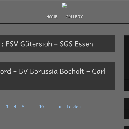
HOME
GALLERY
3
4
5
...
10
...
»
Letzte »