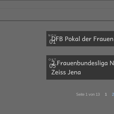
NOV.
OKT.
Seite 1 von 13
1
2